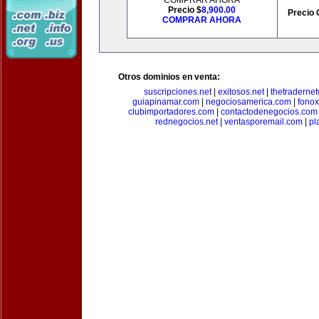
COMPRAR AHORA
Precio $
8,900.00
Precio 
COMPRAR AHORA
Otros dominios en venta:
suscripciones.net
|
exitosos.net
|
thetraderne
guiapinamar.com
|
negociosamerica.com
|
fonox
clubimportadores.com
|
contactodenegocios.com
rednegocios.net
|
ventasporemail.com
|
pl