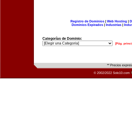
Registro de Dominios
|
Web Hosting
|
D
Dominios Expirados
|
Industrias
|
Indu
Categorías de Dominio:
[Pág. princi
** Precios expre
© 2002/2022 Solo10.com