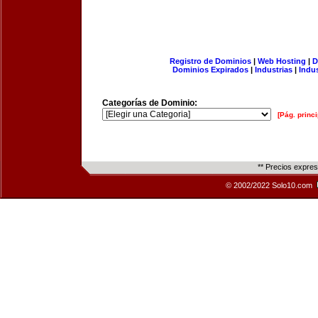
Registro de Dominios
|
Web Hosting
|
D
Dominios Expirados
|
Industrias
|
Indu
Categorías de Dominio:
[Pág. princi
** Precios expre
© 2002/2022 Solo10.com