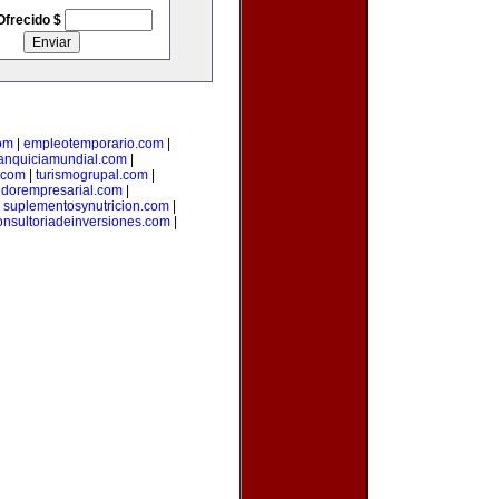
Ofrecido $
om
|
empleotemporario.com
|
ranquiciamundial.com
|
.com
|
turismogrupal.com
|
idorempresarial.com
|
|
suplementosynutricion.com
|
onsultoriadeinversiones.com
|