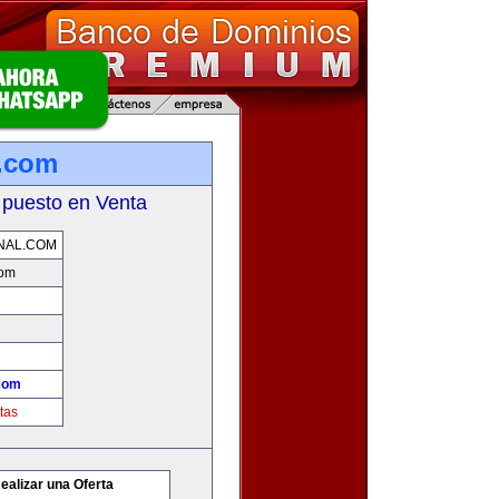
l.com
 puesto en Venta
NAL.COM
com
.com
tas
ealizar una Oferta