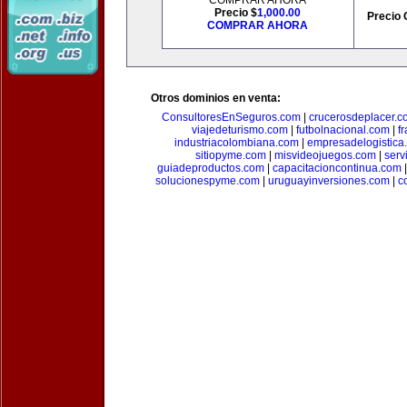
COMPRAR AHORA
Precio $
1,000.00
Precio 
COMPRAR AHORA
Otros dominios en venta:
ConsultoresEnSeguros.com
|
crucerosdeplacer.c
viajedeturismo.com
|
futbolnacional.com
|
f
industriacolombiana.com
|
empresadelogistica
sitiopyme.com
|
misvideojuegos.com
|
serv
guiadeproductos.com
|
capacitacioncontinua.com
solucionespyme.com
|
uruguayinversiones.com
|
c