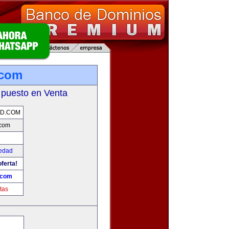
.com
 puesto en Venta
AD.COM
com
edad
ferta!
.com
tas