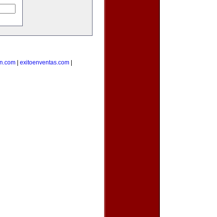
on.com
|
exitoenventas.com
|