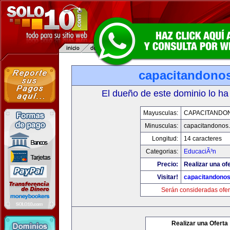
capacitandono
El dueño de este dominio lo ha
Mayusculas:
CAPACITANDO
Minusculas:
capacitandonos
Longitud:
14 caracteres
Categorias:
EducaciÃ³n
Precio:
Realizar una ofe
Visitar!
capacitandono
Serán consideradas ofer
Realizar una Oferta