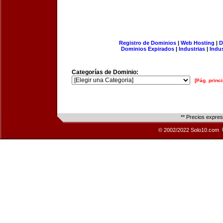
Registro de Dominios
|
Web Hosting
|
D
Dominios Expirados
|
Industrias
|
Indu
Categorías de Dominio:
[Pág. princi
** Precios expre
© 2002/2022 Solo10.com