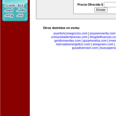
Precio Ofrecido $
Otros dominios en venta:
puertoriconegocios.com
|
joyasenventa.com
comunidadempresas.com
|
blogdefinanzas.c
gestionventas.com
|
guiamorelia.com
|
inve
mercadoenergetico.com
|
areajoven.com
|
guiadiversion.com
|
buscapers