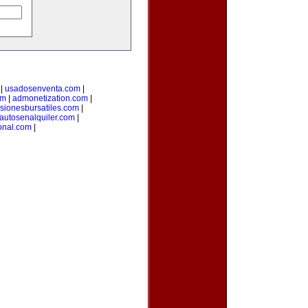
|
usadosenventa.com
|
om
|
admonetization.com
|
rsionesbursatiles.com
|
autosenalquiler.com
|
onal.com
|