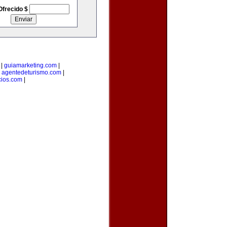
Ofrecido $
|
guiamarketing.com
|
|
agentedeturismo.com
|
ios.com
|