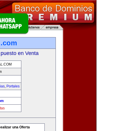
l.com
 puesto en Venta
AL.COM
m
ias
,
Portales
com
tas
ealizar una Oferta