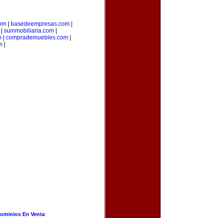
com
|
basedeempresas.com
|
|
suinmobiliaria.com
|
m
|
comprademuebles.com
|
m
|
ominios En Venta