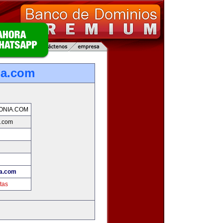
ia.com
ONIA.COM
a.com
ia.com
tas