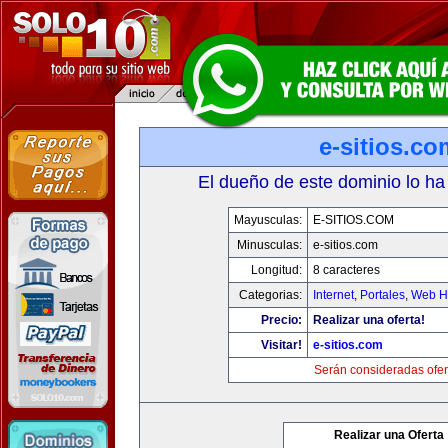
e-sitios.co
El dueño de este dominio lo ha
Mayusculas:
E-SITIOS.COM
Minusculas:
e-sitios.com
Longitud:
8 caracteres
Categorias:
Internet
,
Portales
,
Web Ho
Precio:
Realizar una oferta!
Visitar!
e-sitios.com
Serán consideradas ofer
Realizar una Oferta