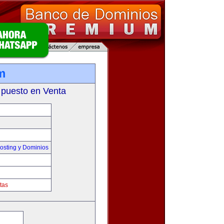
m
 puesto en Venta
sting y Dominios
tas